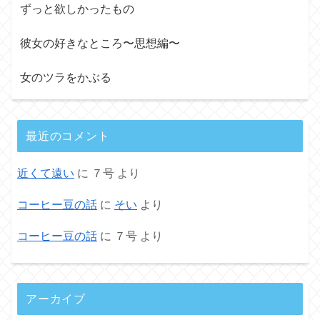
ずっと欲しかったもの
彼女の好きなところ〜思想編〜
女のツラをかぶる
最近のコメント
近くて遠い
に
７号
より
コーヒー豆の話
に
そい
より
コーヒー豆の話
に
７号
より
アーカイブ