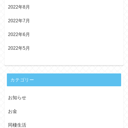
2022年8月
2022年7月
2022年6月
2022年5月
カテゴリー
お知らせ
お金
同棲生活