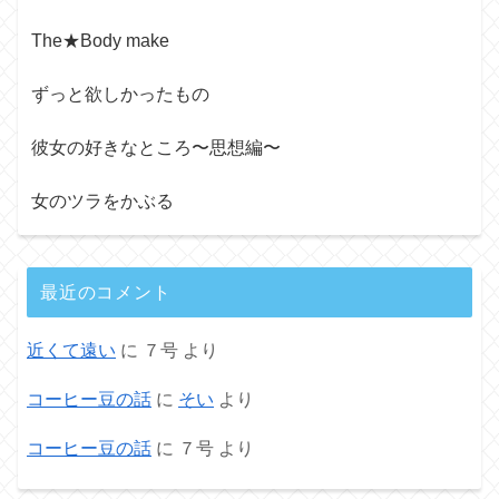
The★Body make
ずっと欲しかったもの
彼女の好きなところ〜思想編〜
女のツラをかぶる
最近のコメント
近くて遠い
に
７号
より
コーヒー豆の話
に
そい
より
コーヒー豆の話
に
７号
より